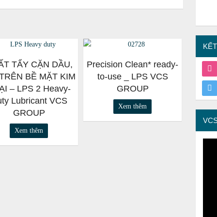
KẾT
ẤT TẨY CẶN DẦU,
Precision Clean* ready-
TRÊN BỀ MẶT KIM
to-use _ LPS VCS
ẠI – LPS 2 Heavy-
GROUP
ty Lubricant VCS
Xem thêm
GROUP
VCS
Xem thêm