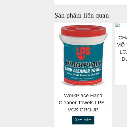
Sản phẩm liên quan
CH
MỠ 
LO
Du
WorkPlace Hand
Cleaner Towels LPS_
VCS GROUP
Xem thêm