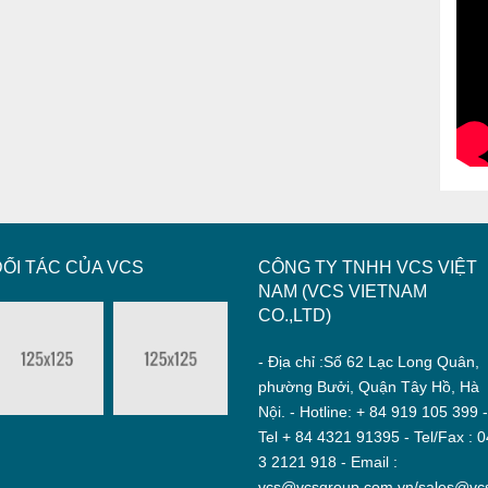
ĐỐI TÁC CỦA VCS
CÔNG TY TNHH VCS VIỆT
NAM (VCS VIETNAM
CO.,LTD)
- Địa chỉ :Số 62 Lạc Long Quân,
phường Bưởi, Quận Tây Hồ, Hà
Nội. - Hotline: + 84 919 105 399 
Tel + 84 4321 91395 - Tel/Fax : 
3 2121 918 - Email :
vcs@vcsgroup.com.vn/sales@vc