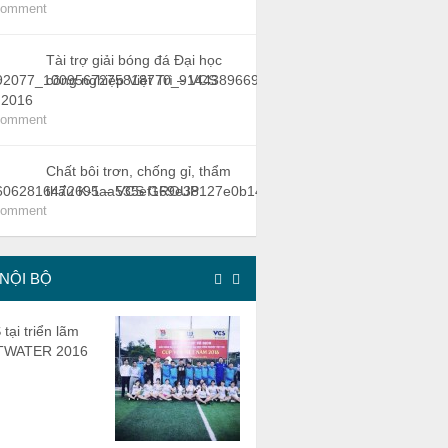
Comment
Tài trợ giải bóng đá Đại học
công nghiệp Việt Trì – VCS
 2016
Comment
Chất bôi trơn, chống gỉ, thẩm
thấu K-1 – VCS GROUP
Comment
 NỘI BỘ
tại triển lãm
STRORE OF VCS
TWATER 2016
VCS B
THUON
VIET