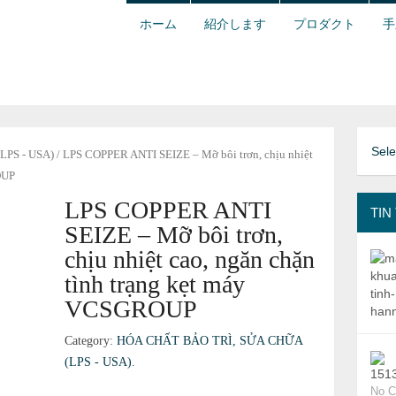
ホーム
紹介します
プロダクト
手
Sel
LPS - USA)
/ LPS COPPER ANTI SEIZE – Mỡ bôi trơn, chịu nhiệt
OUP
LPS COPPER ANTI
TIN
SEIZE – Mỡ bôi trơn,
chịu nhiệt cao, ngăn chặn
tình trạng kẹt máy
VCSGROUP
Category:
HÓA CHẤT BẢO TRÌ, SỬA CHỮA
(LPS - USA)
.
No 