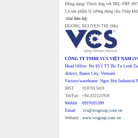
Đồng dạng/ Thích ứng với MIL-PRF-90
Là sản phẩm lý tưởng dùng cho Thép khô
Giá liên hệ;
HUONG NGUYEN THI (Ms)
CÔNG TY TNHH VCS VIỆT NAM (V
Head Office: No 45/1 TT Bo Tu Lenh Ta
district, Hanoi City, Vietnam.
Factory/warehouse: Ngoc Hoi Industrial P
MST :
0107013410
Tel/Fax : +84.432121918
Mobile :
0919105399
Email :
vcs@vcsgroup.com.vn
Website :
www.vcsgoup.com.vn