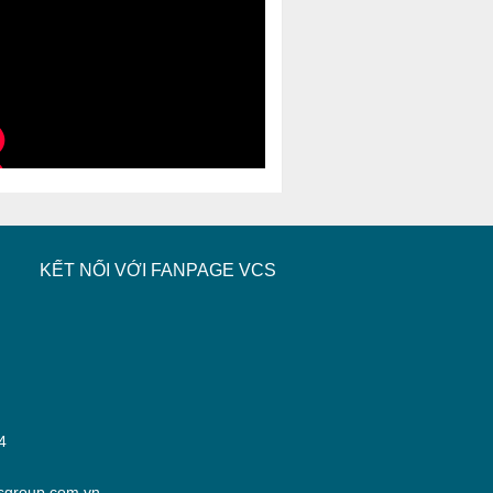
KẾT NỐI VỚI FANPAGE VCS
-
04
sgroup.com.vn