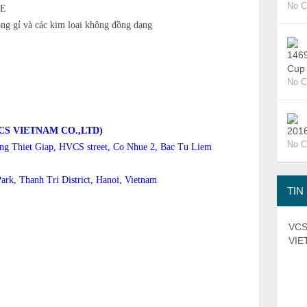
No 
7E
ng gỉ và các kim loại không đồng dạng
Cup
No 
CS VIETNAM CO.,LTD)
No 
ng Thiet Giap, HVCS street, Co Nhue 2, Bac Tu Liem
ark, Thanh Tri District, Hanoi, Vietnam
TIN
VCS 
VIE