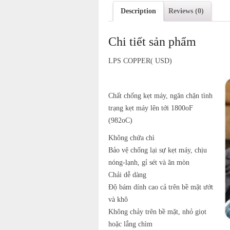
Description
Reviews (0)
Chi tiết sản phẩm
LPS COPPER( USD)
Chất chống kẹt máy, ngăn chặn tình
trạng kẹt máy lên tới 1800
o
F
(982
o
C)
Không chứa chì
Bảo vệ chống lại sự kẹt máy, chịu
nóng-lạnh, gỉ sét và ăn mòn
Chải dễ dàng
Độ bám dính cao cả trên bề mặt ướt
và khô
Không chảy trên bề mặt, nhỏ giọt
hoặc lắng chìm