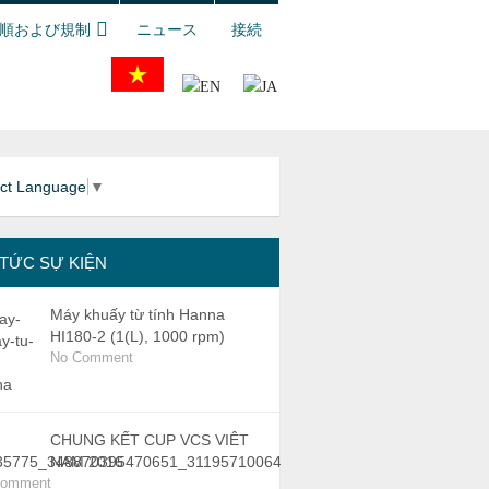
順および規制
ニュース
接続
ect Language
▼
 TỨC SỰ KIỆN
Máy khuấy từ tính Hanna
HI180-2 (1(L), 1000 rpm)
No Comment
CHUNG KẾT CUP VCS VIÊT
NAM 2016
Comment