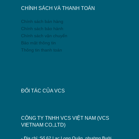
CHÍNH SÁCH VÀ THANH TOÁN
Chính sách bán hàng
Chính sách bảo hành
Chính sách vận chuyển
Bảo mật thông tin
Thông tin thanh toán
ĐỐI TÁC CỦA VCS
CÔNG TY TNHH VCS VIỆT NAM (VCS
VIETNAM CO.,LTD)
- Địa chỉ :Số 62 Lạc Long Quân, phường Bưởi,