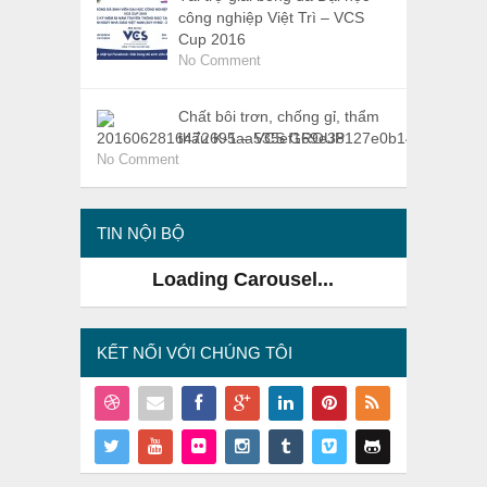
công nghiệp Việt Trì – VCS
Cup 2016
No Comment
Chất bôi trơn, chống gỉ, thẩm
thấu K-1 – VCS GROUP
No Comment
TIN NỘI BỘ
VCS tại triển lãm VIETWATER 2016
KẾT NỐI VỚI CHÚNG TÔI
CUP VCS VIỆT NAM 2016
STRORE OF VCS