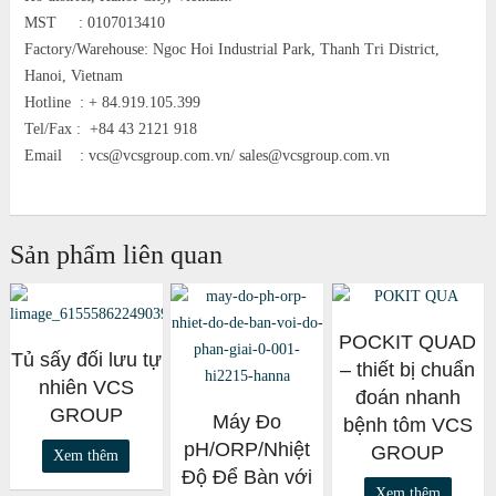
MST : 0107013410
Factory/Warehouse: Ngoc Hoi Industrial Park, Thanh Tri District,
Hanoi, Vietnam
Hotline :
+ 84.919.105.399
Tel/Fax : +84 43 2121 918
Email : vcs@vcsgroup.com.vn/ sales@vcsgroup.com.vn
Sản phẩm liên quan
POCKIT QUAD
Tủ sấy đối lưu tự
– thiết bị chuẩn
nhiên VCS
đoán nhanh
GROUP
Máy Đo
bệnh tôm VCS
pH/ORP/Nhiệt
GROUP
Xem thêm
Độ Để Bàn với
Xem thêm