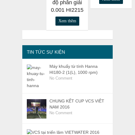
độ phân giải
0.001 HI2215
Xem thêm
TIN TỨC SỰ KIỆN
Máy khuấy từ tính Hanna
HI180-2 (1(L), 1000 rpm)
No Comment
CHUNG KẾT CUP VCS VIÊT
NAM 2016
No Comment